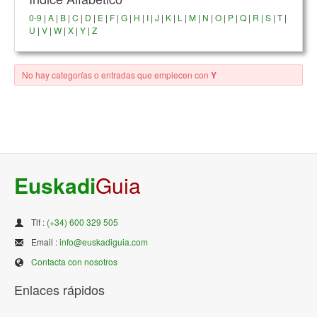
0-9
|
A
|
B
|
C
|
D
|
E
|
F
|
G
|
H
|
I
|
J
|
K
|
L
|
M
|
N
|
O
|
P
|
Q
|
R
|
S
|
T
|
U
|
V
|
W
|
X
|
Y
|
Z
No hay categorías o entradas que empiecen con
Y
Euskadi
Guia
Tlf :
(+34) 600 329 505
Email :
info@euskadiguia.com
Contacta con nosotros
Enlaces rápidos