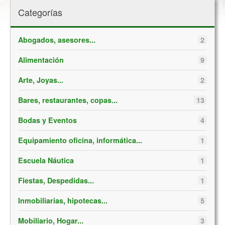
Categorías
Abogados, asesores...
2
Alimentación
9
Arte, Joyas...
2
Bares, restaurantes, copas...
13
Bodas y Eventos
4
Equipamiento oficina, informática...
1
Escuela Náutica
1
Fiestas, Despedidas...
1
Inmobiliarias, hipotecas...
5
Mobiliario, Hogar...
3