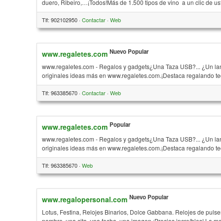
duero, Ribeiro,…¡Todos!Más de 1.500 tipos de vino a un clic de u
Tlf: 902102950 ·
Contactar
·
Web
Nuevo
Popular
www.regaletes.com
www.regaletes.com - Regalos y gadgets¿Una Taza USB?... ¿Un lanz
originales ideas más en www.regaletes.com.¡Destaca regalando te
Tlf: 963385670 ·
Contactar
·
Web
Popular
www.regaletes.com
www.regaletes.com - Regalos y gadgets¿Una Taza USB?... ¿Un lanz
originales ideas más en www.regaletes.com.¡Destaca regalando te
Tlf: 963385670 ·
Web
Nuevo
Popular
www.regalopersonal.com
Lotus, Festina, Relojes Binarios, Dolce Gabbana. Relojes de pulse
nombre, una cita, una fecha, una imagen.¡Precios increíbles! La 