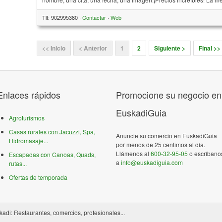
Tlf: 902995380 ·
Contactar
·
Web
<< Inicio
< Anterior
1
2
Siguiente >
Final >>
Enlaces rápidos
Promocione su negocio en
EuskadiGuia
Agroturismos
Casas rurales con Jacuzzi, Spa,
Anuncie su comercio en EuskadiGuia
Hidromasaje...
por menos de 25 centimos al día.
Llámenos al
600-32-95-05
o escríbano
Escapadas con Canoas, Quads,
a
info@euskadiguia.com
rutas...
Ofertas de temporada
kadi: Restaurantes, comercios, profesionales...