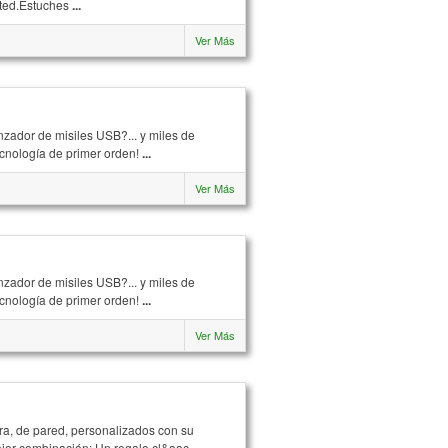
sted.Estuches
...
Ver Más
ador de misiles USB?... y miles de
cnología de primer orden!
...
Ver Más
ador de misiles USB?... y miles de
cnología de primer orden!
...
Ver Más
ra, de pared, personalizados con su
mejor combinación: Un regalo cl&aac
...