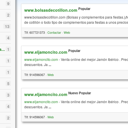
9
Popular
www.bolsasdecotillon.com
2
www.bolsasdecotillon.com (Bolsas y complementos para fiestas.)¡N
de cotillón o todo tipo de complementos para fiestas a unos preci
13
Tlf: 607721373 ·
Contactar
·
Web
4
...
1
Popular
www.eljamoncito.com
www.eljamoncito.com
- Venta online del mejor Jamón Ibérico . Pre
1
descuentos. Ja
...
1
Tlf: 914596067 ·
Web
5
Nuevo
Popular
www.eljamoncito.com
3
www.eljamoncito.com
- Venta online del mejor Jamón Ibérico . Pre
4
descuentos. Ja
...
Tlf: 914596067 ·
Web
2