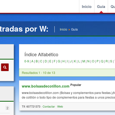
Inicio
Guía
Qu
tradas por W:
Inicio
Guía
Índice Alfabético
0-9
|
A
|
B
|
C
|
D
|
E
|
F
|
G
|
H
|
I
|
J
|
K
|
L
|
M
|
N
|
O
|
P
|
Q
|
R
|
S
|
Resultados 1 - 10 de 13
Popular
www.bolsasdecotillon.com
www.bolsasdecotillon.com (Bolsas y complementos para fiestas.)¡N
de cotillón o todo tipo de complementos para fiestas a unos preci
Tlf: 607721373 ·
Contactar
·
Web
2