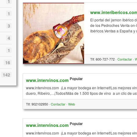
1
www.interibericos.co
1
El portal del jamon ibérico
3
de los Pedroches Venta on-l
ibéricos.Ventas a España y 
4
1
Tlf: 600-727-772 ·
Contactar
·
16
142
Popular
www.intervinos.com
www.intervinos.com ¡La mayor bodega en Internet!Los mejores vino
duero, Ribeiro,…¡Todos!Más de 1.500 tipos de vino a un clic de u
Tlf: 902102950 ·
Contactar
·
Web
Popular
www.intervinos.com
www.intervinos.com ¡La mayor bodega en Internet!Los mejores vino