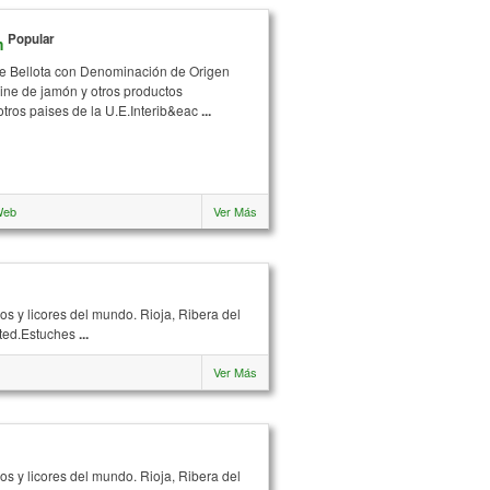
Popular
m
 de Bellota con Denominación de Origen
ine de jamón y otros productos
otros paises de la U.E.Interib&eac
...
Web
Ver Más
s y licores del mundo. Rioja, Ribera del
sted.Estuches
...
Ver Más
s y licores del mundo. Rioja, Ribera del