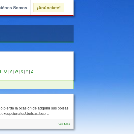
iénes Somos
¡Anúnciate!
T
|
U
|
V
|
W
|
X
|
Y
|
Z
o pierda la ocasión de adquirir sus bolsas
os excepcionales!.bolsasdeco
...
Ver Más