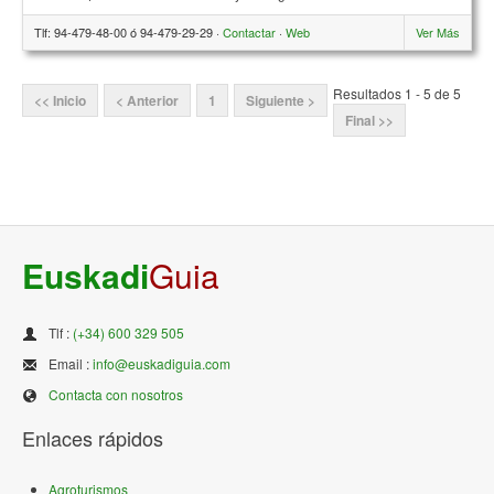
Tlf: 94-479-48-00 ó 94-479-29-29 ·
Contactar
·
Web
Ver Más
Resultados 1 - 5 de 5
<< Inicio
< Anterior
1
Siguiente >
Final >>
Euskadi
Guia
Tlf :
(+34) 600 329 505
Email :
info@euskadiguia.com
Contacta con nosotros
Enlaces rápidos
Agroturismos