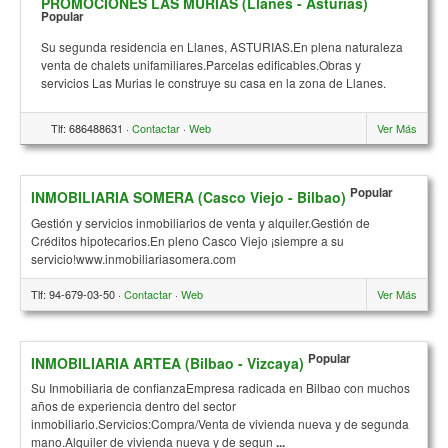
PROMOCIONES LAS MURIAS (Llanes - Asturias)
Popular
Su segunda residencia en Llanes, ASTURIAS.En plena naturaleza
venta de chalets unifamiliares.Parcelas edificables.Obras y
servicios Las Murias le construye su casa en la zona de Llanes.
Tlf: 686488631 ·
Contactar
·
Web
Ver Más
Popular
INMOBILIARIA SOMERA (Casco Viejo - Bilbao)
Gestión y servicios inmobiliarios de venta y alquiler.Gestión de
Créditos hipotecarios.En pleno Casco Viejo ¡siempre a su
servicio!www.inmobiliariasomera.com
Tlf: 94-679-03-50 ·
Contactar
·
Web
Ver Más
Popular
INMOBILIARIA ARTEA (Bilbao - Vizcaya)
Su Inmobiliaria de confianzaEmpresa radicada en Bilbao con muchos
años de experiencia dentro del sector
inmobiliario.Servicios:Compra/Venta de vivienda nueva y de segunda
mano.Alquiler de vivienda nueva y de segun
...