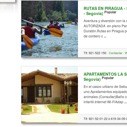
RUTAS EN PIRAGUA -
Popular
- Segovia)
Aventura y diversión con 
AUTORIZADA en pleno Parqu
Duratón.Rutas en Piragua p
de cordero c
...
Tlf: 921-522-150 ·
Contactar
·
APARTAMENTOS LA SE
Popular
Segovia)
En el casco urbano de Sebu
uno.Apratamentos equipado
animales (Consultar)Baño c
infantil.Internet Wi-FiAdap
...
Tlf: 921-52-01-22 ó 619-34-09-