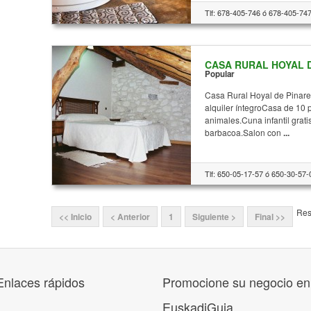
Tlf: 678-405-746 ó 678-405-747
CASA RURAL HOYAL DE
Popular
Casa Rural Hoyal de Pinare
alquiler íntegroCasa de 10 
animales.Cuna infantil grat
barbacoa.Salon con
...
Tlf: 650-05-17-57 ó 650-30-57-
Res
<< Inicio
< Anterior
1
Siguiente >
Final >>
Enlaces rápidos
Promocione su negocio en
EuskadiGuia