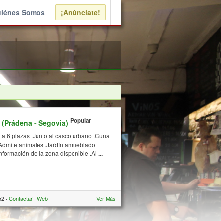
iénes Somos
¡Anúnciate!
Popular
(Prádena - Segovia)
sta 6 plazas .Junto al casco urbano .Cuna
o .Admite animales .Jardín amueblado
.Información de la zona disponible .Al
...
52 ·
Contactar
·
Web
Ver Más