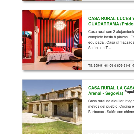
CASA RURAL LUCES Y
GUADARRAMA (Prádena
Casa rural con 2 alojamient
completo hasta 8 plazas . E
equipada . Casa climatizada 
Salón con T
...
Tlf: 659-91-61-51 ó 659-91-61-
CASA RURAL LA CASA 
Popul
Arenal - Segovia)
Casa rural de alquiler ínteg
metros del pueblo. Cocina 
Barbacoa . Salón con chime