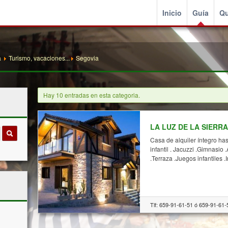
Inicio
Guía
Qu
a
Turismo, vacaciones...
Segovia
Hay 10 entradas en esta categoria.
LA LUZ DE LA SIERRA 
Casa de alquiler íntegro ha
infantil . Jacuzzi .Gimnasi
.Terraza .Juegos infantiles 
Tlf: 659-91-61-51 ó 659-91-61-