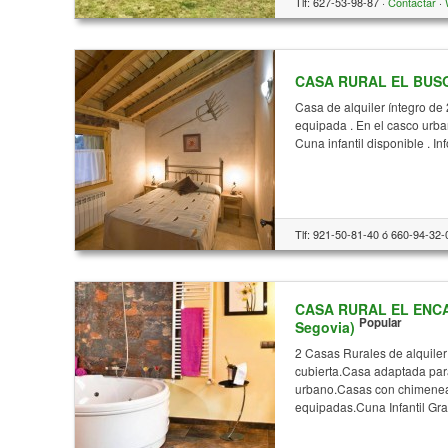
Tlf: 627-53-98-87 ·
Contactar
·
CASA RURAL EL BUSQU
Casa de alquiler íntegro de
equipada . En el casco urba
Cuna infantil disponible . I
Tlf: 921-50-81-40 ó 660-94-32-
CASA RURAL EL ENCA
Popular
Segovia)
2 Casas Rurales de alquiler 
cubierta.Casa adaptada par
urbano.Casas con chimenea
equipadas.Cuna Infantil Gra