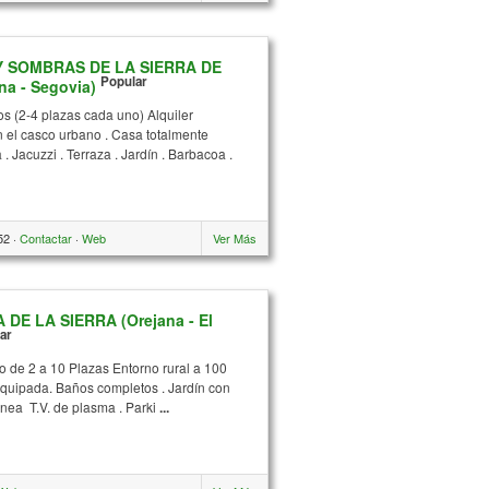
 SOMBRAS DE LA SIERRA DE
Popular
 - Segovia)
os (2-4 plazas cada uno) Alquiler
n el casco urbano . Casa totalmente
. Jacuzzi . Terraza . Jardín . Barbacoa .
52 ·
Contactar
·
Web
Ver Más
DE LA SIERRA (Orejana - El
ar
ro de 2 a 10 Plazas Entorno rural a 100
equipada. Baños completos . Jardín con
nea T.V. de plasma . Parki
...