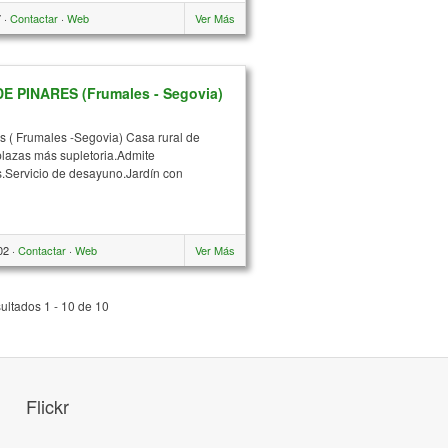
 ·
Contactar
·
Web
Ver Más
 PINARES (Frumales - Segovia)
s ( Frumales -Segovia) Casa rural de
plazas más supletoria.Admite
is.Servicio de desayuno.Jardín con
02 ·
Contactar
·
Web
Ver Más
ultados 1 - 10 de 10
Flickr