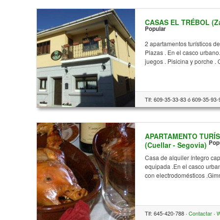
CASAS EL TRÉBOL (Zar
Popular
2 apartamentos turísticos de
Plazas . En el casco urbano
juegos . Pisicina y porche 
Tlf: 609-35-33-83 ó 609-35-93-
APARTAMENTO TURÍS
Pop
(Cuellar - Segovia)
Casa de alquiler íntegro ca
equipada .En el casco urban
con electrodomésticos .Gim
Tlf: 645-420-788 ·
Contactar
·