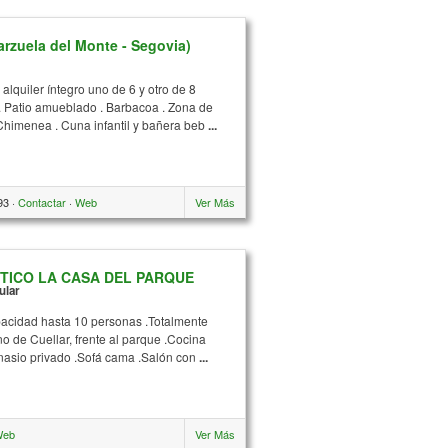
zuela del Monte - Segovia)
 alquiler íntegro uno de 6 y otro de 8
. Patio amueblado . Barbacoa . Zona de
. Chimenea . Cuna infantil y bañera beb
...
93 ·
Contactar
·
Web
Ver Más
TICO LA CASA DEL PARQUE
ular
pacidad hasta 10 personas .Totalmente
o de Cuellar, frente al parque .Cocina
nasio privado .Sofá cama .Salón con
...
Web
Ver Más