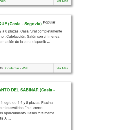
Web
Ver Más
Popular
E (Casla - Segovia)
 2 a 6 plazas. Casa rural completamente
no . Calefacción. Salón con chimenea .
nformación de la zona disponib
...
00 ·
Contactar
·
Web
Ver Más
NTO DEL SABINAR (Casla -
íntegro de 4-6 y 8 plazas. Piscina
a minusválidos.En el casco
s.Aparcamiento.Casas totalmente
tis.Ai
...