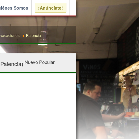
iénes Somos
¡Anúnciate!
 vacaciones...
Palencia
Nuevo
Popular
Palencia)