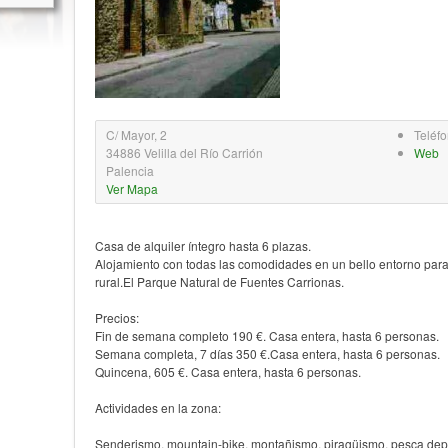
C/ Mayor, 2
Teléf
34886 Velilla del Río Carrión
Web
Palencia
Ver Mapa
Casa de alquiler íntegro hasta 6 plazas.
Alojamiento con todas las comodidades en un bello entorno para 
rural.El Parque Natural de Fuentes Carrionas.
Precios:
Fin de semana completo 190 €. Casa entera, hasta 6 personas.
Semana completa, 7 días 350 €.Casa entera, hasta 6 personas.
Quincena, 605 €. Casa entera, hasta 6 personas.
Actividades en la zona:
Senderismo, mountain-bike, montañismo, piragüismo, pesca dep