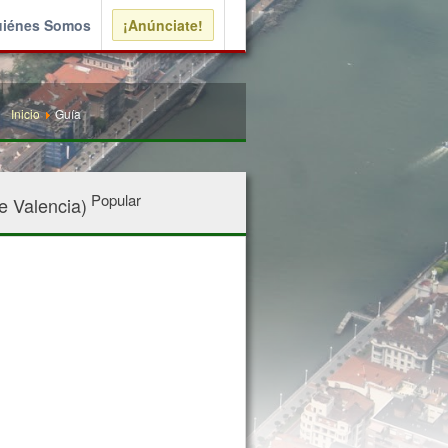
iénes Somos
¡Anúnciate!
Inicio
Guía
Popular
 Valencia)