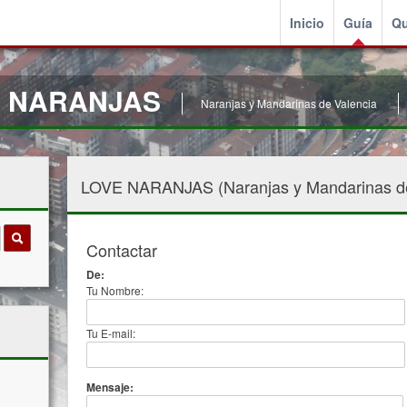
Inicio
Guía
Qu
VE NARANJAS
Naranjas y Mandarinas de Valencia
LOVE NARANJAS (Naranjas y Mandarinas de
Contactar
De:
Tu Nombre:
Tu E-mail:
Mensaje: