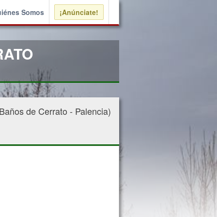
iénes Somos
¡Anúnciate!
RATO
os de Cerrato - Palencia)