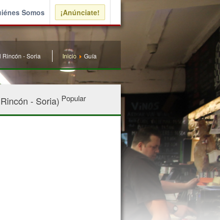
iénes Somos
¡Anúnciate!
 Rincón - Soria
Inicio
Guía
Popular
incón - Soria)